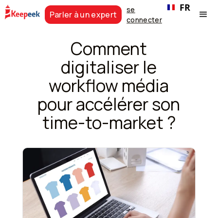
FR
se
Parler à un expert
connecter
Comment
digitaliser le
workflow média
pour accélérer son
time-to-market ?