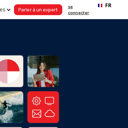
FR
se
Parler à un expert
es
connecter