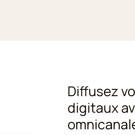
Diffusez v
digitaux a
omnicanal