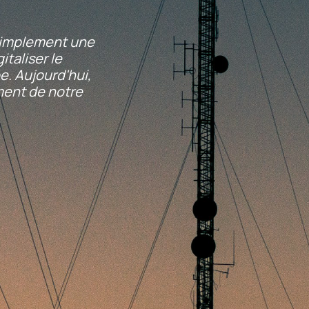
simplement une
taliser le
e. Aujourd'hui,
ment de notre