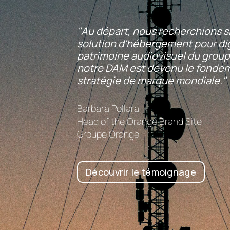
"Au départ, nous recherchions 
solution d'hébergement pour digi
patrimoine audiovisuel du group
notre DAM est devenu le fonde
stratégie de marque mondiale."
Barbara Pollara
Head of the Orange Brand Site
Groupe Orange
Découvrir le témoignage