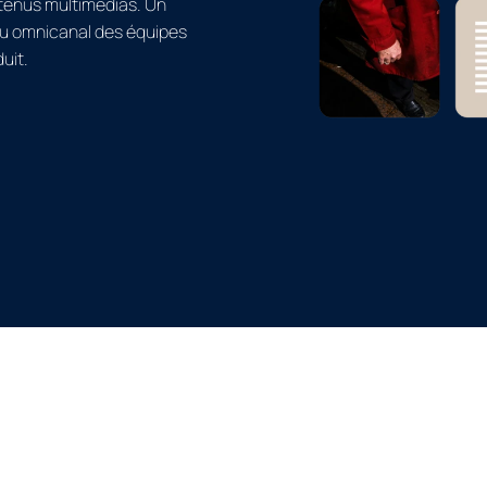
ntenus multimédias. Un
enu omnicanal des équipes
uit.