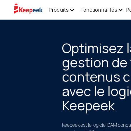
Produits
Fonctionnalités
P
Optimisez l
gestion de
contenus c
avec le log
Keepeek
Keepeek est le logiciel DAM conçu 