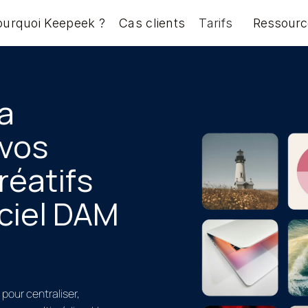
ourquoi Keepeek ?
Cas clients
Tarifs
Ressourc
a
 vos
réatifs
iciel DAM
pour centraliser,