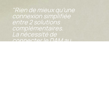
"Rien de mieux qu'une
connexion simplifiée
entre 2 solutions
complémentaires.
La nécessité de
connecter le DAM au
PIM permet de
construire une
expérience produit
optimale sur tous les
canaux de vente.
En un clic, via l'AppStore
Akeneo, on peut se
connecter. Plus besoin
de paramétrages lourds
!"