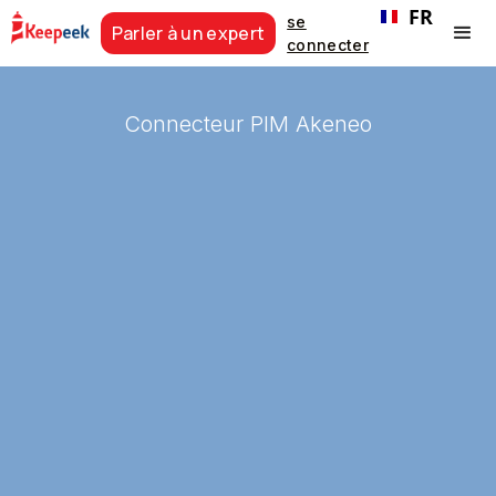
FR
se
Parler à un expert
connecter
Connecteur PIM Akeneo