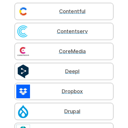
Contentful
Contentserv
CoreMedia
Deepl
Dropbox
Drupal