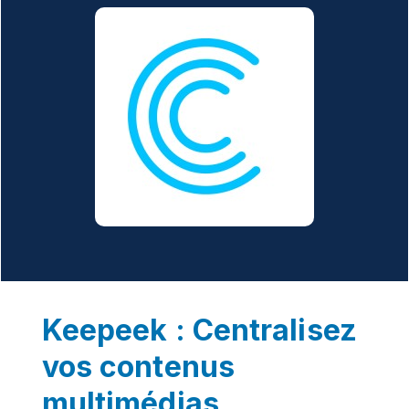
Keepeek : Centralisez
vos contenus
multimédias